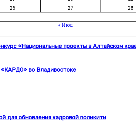
26
27
28
« Июл
нкурс «Национальные проекты в Алтайском крае:
л «КАРДО» во Владивостоке
й для обновления кадровой поликити