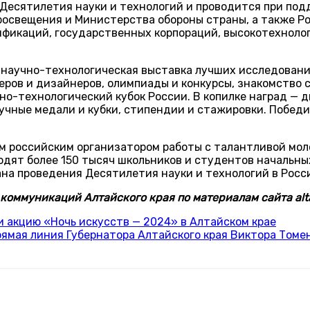
Десятилетия науки и технологий и проводится при по
росвещения и Министерства обороны страны, а также Р
ификаций, государственных корпораций, высокотехнол
аучно-технологическая выставка лучших исследований 
ров и дизайнеров, олимпиады и конкурсы, знакомство 
но-технологический кубок России. В копилке наград — 
учные медали и кубки, стипендии и стажировки. Победи
м российским организатором работы с талантливой мол
одят более 150 тысяч школьников и студентов начальны
на проведения Десятилетия науки и технологий в Рос
коммуникаций Алтайского края по материалам сайта alta
и акцию «Ночь искусств — 2024» в Алтайском крае
прямая линия Губернатора Алтайского края Виктора Томе