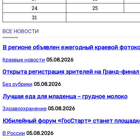
24
25
31
ВСЕ НОВОСТИ
В регионе объявлен ежегодный краевой фотоко
Краевые новости
05.08.2026
Открыта регистрация зрителей на Гранд-фина
Без рубрики
05.08.2026
Лучшая еда для младенца – грудное молоко
Здравоохранение
05.08.2026
Юбилейный форум «ГосСтарт» станет площадко
В России
05.08.2026