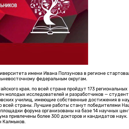
ниверситета имени Ивана Ползунова в регионе стартов
льневосточному федеральным округам.
айского края, по всей стране пройдут 173 региональны
яч молодых исследователей и разработчиков — студенты
мовских училищ, имеющие собственные достижения в нау
со всей страны. Лучшие работы станут победителями Н
площадки форума организованы на базе 14 научных цент
ума привлечены более 300 докторов и кандидатов наук.
н Калмыков.