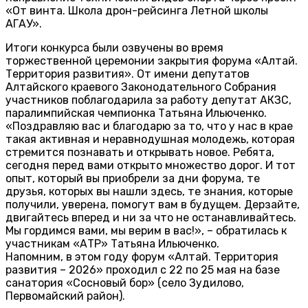
«От винта. Школа дрон-рейсинга Летной школы
АГАУ».
Итоги конкурса были озвучены во время
торжественной церемонии закрытия форума «Алтай.
Территория развития». От имени депутатов
Алтайского краевого Законодательного Собрания
участников поблагодарила за работу депутат АКЗС,
паралимпийская чемпионка Татьяна Ильюченко.
«Поздравляю вас и благодарю за то, что у нас в крае
такая активная и неравнодушная молодежь, которая
стремится познавать и открывать новое. Ребята,
сегодня перед вами открыто множество дорог. И тот
опыт, который вы приобрели за дни форума, те
друзья, которых вы нашли здесь, те знания, которые
получили, уверена, помогут вам в будущем. Дерзайте,
двигайтесь вперед и ни за что не останавливайтесь.
Мы гордимся вами, мы верим в вас!», – обратилась к
участникам «АТР» Татьяна Ильюченко.
Напомним, в этом году форум «Алтай. Территория
развития – 2026» проходил с 22 по 25 мая на базе
санатория «Сосновый бор» (село Зудилово,
Первомайский район).