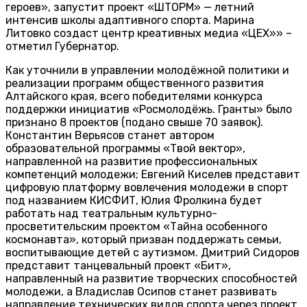
героев», запустит проект «ШТОРМ» — летний
интенсив школы адаптивного спорта. Марина
Литовко создаст центр креативных медиа «ЦЕХ»» –
отметил Губернатор.
Как уточнили в управлении молодёжной политики и
реализации программ общественного развития
Алтайского края, всего победителями конкурса
поддержки инициатив «Росмолодёжь. Гранты» было
признано 8 проектов (подано свыше 70 заявок).
Константин Верьясов станет автором
образовательной программы «Твой вектор»,
направленной на развитие профессиональных
компетенций молодежи; Евгений Киселев представит
цифровую платформу вовлечения молодежи в спорт
под названием КИСФИТ, Юлия Фролкина будет
работать над театральным культурно-
просветительским проектом «Тайна особенного
космонавта», который призван поддержать семьи,
воспитывающие детей с аутизмом. Дмитрий Сидоров
представит танцевальный проект «Бит»,
направленный на развитие творческих способностей
молодежи, а Владислав Осипов станет развивать
направление технических видов спорта через проект