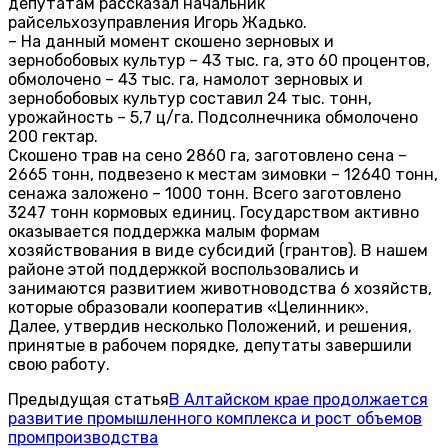
депутатам рассказал начальник
райсельхозуправления Игорь Жадько.
– На данный момент скошено зерновых и
зернобобовых культур – 43 тыс. га, это 60 процентов,
обмолочено – 43 тыс. га, намолот зерновых и
зернобобовых культур составил 24 тыс. тонн,
урожайность – 5,7 ц/га. Подсолнечника обмолочено
200 гектар.
Скошено трав на сено 2860 га, заготовлено сена –
2665 тонн, подвезено к местам зимовки – 12640 тонн,
сенажа заложено – 1000 тонн. Всего заготовлено
3247 тонн кормовых единиц. Государством активно
оказывается поддержка малым формам
хозяйствования в виде субсидий (грантов). В нашем
районе этой поддержкой воспользовались и
занимаются развитием животноводства 6 хозяйств,
которые образовали кооператив «Целинник».
Далее, утвердив несколько Положений, и решения,
принятые в рабочем порядке, депутаты завершили
свою работу.
Предыдущая статья
В Алтайском крае продолжается
развитие промышленного комплекса и рост объемов
промпроизводства