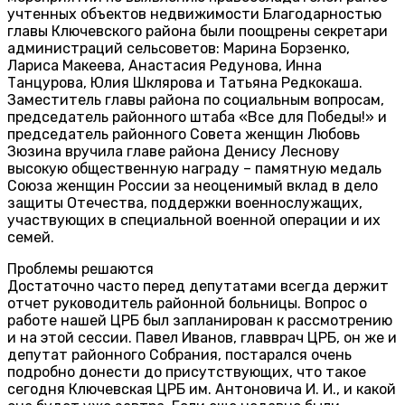
учтенных объектов недвижимости Благодарностью
главы Ключевского района были поощрены секретари
администраций сельсоветов: Марина Борзенко,
Лариса Макеева, Анастасия Редунова, Инна
Танцурова, Юлия Шклярова и Татьяна Редкокаша.
Заместитель главы района по социальным вопросам,
председатель районного штаба «Все для Победы!» и
председатель районного Совета женщин Любовь
Зюзина вручила главе района Денису Леснову
высокую общественную награду – памятную медаль
Союза женщин России за неоценимый вклад в дело
защиты Отечества, поддержки военнослужащих,
участвующих в специальной военной операции и их
семей.
Проблемы решаются
Достаточно часто перед депутатами всегда держит
отчет руководитель районной больницы. Вопрос о
работе нашей ЦРБ был запланирован к рассмотрению
и на этой сессии. Павел Иванов, главврач ЦРБ, он же и
депутат районного Собрания, постарался очень
подробно донести до присутствующих, что такое
сегодня Ключевская ЦРБ им. Антоновича И. И., и какой