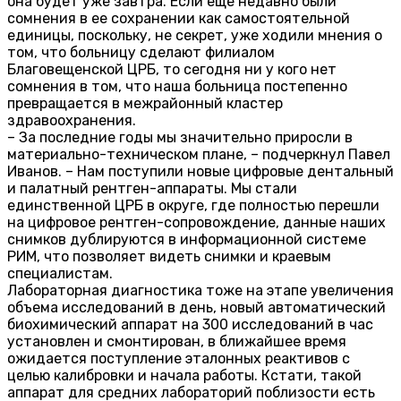
она будет уже завтра. Если еще недавно были
сомнения в ее сохранении как самостоятельной
единицы, поскольку, не секрет, уже ходили мнения о
том, что больницу сделают филиалом
Благовещенской ЦРБ, то сегодня ни у кого нет
сомнения в том, что наша больница постепенно
превращается в межрайонный кластер
здравоохранения.
– За последние годы мы значительно приросли в
материально-техническом плане, – подчеркнул Павел
Иванов. – Нам поступили новые цифровые дентальный
и палатный рентген-аппараты. Мы стали
единственной ЦРБ в округе, где полностью перешли
на цифровое рентген-сопровождение, данные наших
снимков дублируются в информационной системе
РИМ, что позволяет видеть снимки и краевым
специалистам.
Лабораторная диагностика тоже на этапе увеличения
объема исследований в день, новый автоматический
биохимический аппарат на 300 исследований в час
установлен и смонтирован, в ближайшее время
ожидается поступление эталонных реактивов с
целью калибровки и начала работы. Кстати, такой
аппарат для средних лабораторий поблизости есть