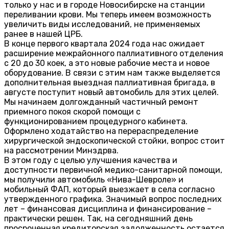
только у нас и в городе Новосибирске на станции
переливании крови. Мы теперь имеем возможность
увеличить виды исследований, не применяемых
ранее в нашей ЦРБ.
В конце первого квартала 2024 года нас ожидает
расширение межрайонного паллиативного отделения
с 20 до 30 коек, а это новые рабочие места и новое
оборудование. В связи с этим нам также выделяется
дополнительная выездная паллиативная бригада, в
августе поступит новый автомобиль для этих целей.
Мы начинаем долгожданный частичный ремонт
приемного покоя скорой помощи с
функционированием процедурного кабинета.
Оформлено ходатайство на перераспределение
хирургической эндоскопической стойки, вопрос стоит
на рассмотрении Минздрва.
В этом году с целью улучшения качества и
доступности первичной медико-санитарной помощи,
мы получили автомобиль «Нива-Шевроле» и
мобильный ФАП, который выезжает в села согласно
утвержденного графика. Значимый вопрос последних
лет – финансовая дисциплина и финансирование –
практически решен. Так, на сегодняшний день
просроченная кредиторская задолженность остается