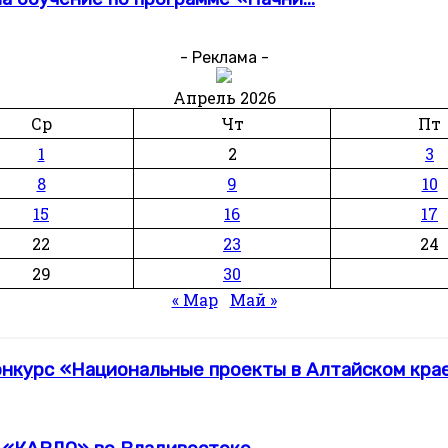
- Реклама -
Апрель 2026
Ср
Чт
Пт
1
2
3
8
9
10
15
16
17
22
23
24
29
30
« Мар
Май »
нкурс «Национальные проекты в Алтайском крае: